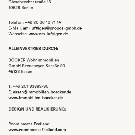
Giese­brecht­straße 16
10629 Berlin
Tele­fon: +49 30 26 10 71 14
E‑Mail:
am-luftigen@propos-gmbh.de
Web­seite:
www.am-luftigen.de
ALLEINVERTRIEB DURCH:
BÖCKER Wohn­im­mo­bilien
GmbH Bre­deney­er Straße 93
45133 Essen
T: +49 201 83889790
E:
essen@immobilien-boecker.de
www.immobilien-boecker.de
DESIGN UND REALISIERUNG:
Room meets Frei­land
www.roommeetsfreiland.com