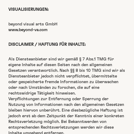
VISUALISIERUNGEN:
beyond visu­al arts GmbH
www.beyond-va.com
DISCLAIMER / HAFTUNG FÜR INHALTE:
Als Dien­stean­bi­eter sind wir gemäß § 7 Abs.1 TMG für
eigene Inhalte auf diesen Seit­en nach den all­ge­meinen
Geset­zen ver­ant­wortlich. Nach §§ 8 bis 10 TMG sind wir als
Dien­stean­bi­eter jedoch nicht verpflichtet, über­mit­telte
oder gespe­icherte fremde Infor­ma­tio­nen zu überwachen
oder nach Umstän­den zu forschen, die auf eine
rechtswidrige Tätigkeit hin­weisen.
Verpflich­tun­gen zur Ent­fer­nung oder Sper­rung der
Nutzung von Infor­ma­tio­nen nach den all­ge­meinen Geset­zen
bleiben hier­von unberührt. Eine dies­bezügliche Haf­tung ist
jedoch erst ab dem Zeit­punkt der Ken­nt­nis ein­er konkreten
Rechtsver­let­zung möglich. Bei Bekan­ntwer­den von
entsprechen­den Rechtsver­let­zun­gen wer­den wir diese
Inhalte umge­hend ent­fer­nen.