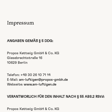
Impressum
ANGABEN GEMÄß § 5 DDG:
Pro­pos Ket­twig GmbH & Co. KG
Giese­brecht­straße 16
10629 Berlin
Tele­fon: +49 30 26 10 71 14
E‑Mail:
am-luftigen@propos-gmbh.de
Web­seite:
www.am-luftigen.de
VERANTWORLICH FÜR DEN INHALT NACH § 55 ABS.2 RStV:
Pro­pos Ket­twig GmbH & Co. KG