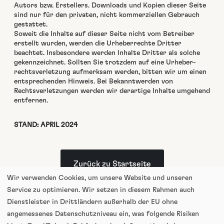
Autors bzw. Erstellers. Down­loads und Kopi­en dieser Seite
sind nur für den pri­vat­en, nicht kom­merziellen Gebrauch
ges­tat­tet.
Soweit die Inhalte auf dieser Seite nicht vom Betreiber
erstellt wur­den, wer­den die Urhe­ber­rechte Drit­ter
beachtet. Ins­beson­dere wer­den Inhalte Drit­ter als solche
gekennze­ich­net. Soll­ten Sie trotz­dem auf eine Urhe­ber­
rechtsver­let­zung aufmerk­sam wer­den, bit­ten wir um einen
entsprechen­den Hin­weis. Bei Bekan­ntwer­den von
Rechtsver­let­zun­gen wer­den wir der­ar­tige Inhalte umge­hend
ent­fer­nen.
STAND: APRIL 2024
Zurück zu Start­seite
Wir verwenden Cookies, um unsere Website und unseren
Service zu optimieren. Wir setzen in diesem Rahmen auch
Dienstleister in Drittländern außerhalb der EU ohne
angemessenes Datenschutzniveau ein, was folgende Risiken