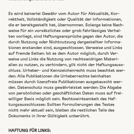
Es wird kein­er­lei Gewähr vom Autor für Aktu­al­ität, Kor­
rek­theit, Voll­ständigkeit oder Qual­ität der Infor­ma­tio­nen,
die er bere­it­gestellt hat, über­nom­men. Solange keine Nach­
weise für ein vorsät­zlich­es oder grob fahrläs­siges Ver­hal­
ten vor­liegt, sind Haf­tungsansprüche gegen den Autor, die
durch Nutzung oder Nicht­nutzung dargestell­ter Infor­ma­
tio­nen enstanden sind, aus­geschlossen. Ver­weise und Links
auf fremde Seit­en: Ist es dem Autor möglich, durch Ver­
weise und Links die Nutzung von rechtswidri­gen Mate­ri­
alien zu nutzen, zu ver­hin­dern, gilt nicht der Haf­tungsauss­
chluss. Urhe­ber- und Kennze­ichen­recht muss beachtet wer­
den: Alle Pub­lika­tio­nen die Urhe­ber­rechte bein­hal­ten
müssen durch lizen­zfreie Pub­lika­tio­nen aus­ge­tauscht wer­
den. Daten­schutz muss gewährleis­tet wer­den: Die Abgabe
von per­sön­lichen oder geschäftlichen Dat­en muss auf frei­
williger Basis möglich sein. Rechtswirk­samkeit des Haf­
tungsauss­chlusses: Soll­ten For­mulierun­gen des Textes
nicht mehr aktuell sein, bleiben die restlichen Teile des
Doku­ments in ihrer Gültigkeit unberührt.
HAFTUNG FÜR LINKS: