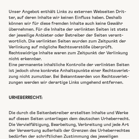
Unser Ange­bot enthält Links zu exter­nen Web­seit­en Drit­
ter, auf deren Inhalte wir keinen Ein­fluss haben. Deshalb
kön­nen wir für diese frem­den Inhalte auch keine Gewähr
übernehmen. Für die Inhalte der ver­link­ten Seit­en ist stets
der jew­eilige Anbi­eter oder Betreiber der Seit­en ver­ant­
wortlich. Die ver­link­ten Seit­en wur­den zum Zeit­punkt der
Ver­linkung auf mögliche Rechtsver­stöße über­prüft.
Rechtswidrige Inhalte waren zum Zeit­punkt der Ver­linkung
nicht erkennbar.
Eine per­ma­nente inhaltliche Kon­trolle der ver­link­ten Seit­en
ist jedoch ohne konkrete Anhalt­spunk­te ein­er Rechtsver­let­
zung nicht zumut­bar. Bei Bekan­ntwer­den von Rechtsver­let­
zun­gen wer­den wir der­ar­tige Links umge­hend ent­fer­nen.
URHEBERRECHT:
Die durch die Seit­en­be­treiber erstell­ten Inhalte und Werke
auf diesen Seit­en unter­liegen dem deutschen Urhe­ber­recht.
Die Vervielfäl­ti­gung, Bear­beitung, Ver­bre­itung und jede Art
der Ver­w­er­tung außer­halb der Gren­zen des Urhe­ber­recht­es
bedür­fen der schriftlichen Zus­tim­mung des jew­eili­gen